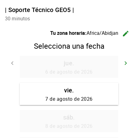
| Soporte Técnico GEO5 |
30 minutos
Tu zona horaria:
Africa/Abidjan
edit
C
Selecciona una fecha
jue.
keyboard_arrow_left
keyboard_arrow_right
Volver
Se
6 de agosto de 2026
vie.
7 de agosto de 2026
sáb.
8 de agosto de 2026